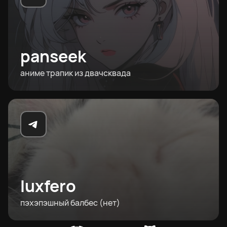
panseek
аниме трапик из двачсквада
luxfero
пэхэпэшный балбес (нет)