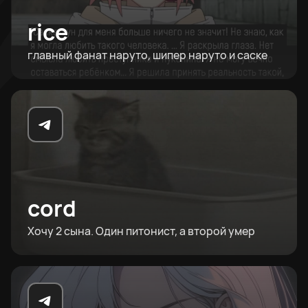
rice
главный фанат наруто, шипер наруто и саске
cord
Хочу 2 сына. Один питонист, а второй умер