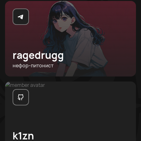
ragedrugg
нефор-питонист
k1zn