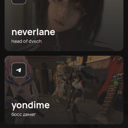
neverlane
head of dvxch
yondime
босс денег