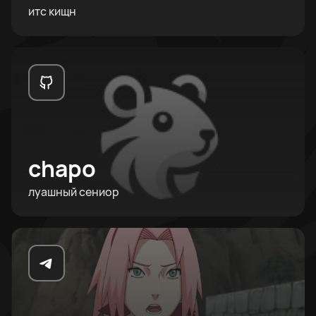
итс кищн
chapo
луашный сениор